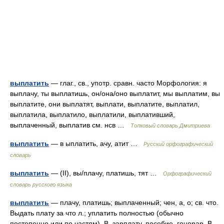
выплатить
— глаг., св., употр. сравн. часто Морфология: я
выплачу, ты выплатишь, он/она/оно выплатит, мы выплатим, вы
выплатите, они выплатят, выплати, выплатите, выплатил,
выплатила, выплатило, выплатили, выплативший,
выплаченный, выплатив см. нсв …
Толковый словарь Дмитриева
выплатить
— в ыплатить, ачу, атит …
Русский орфографический
словарь
выплатить
— (II), вы/плачу, платишь, тят …
Орфографический
словарь русского языка
выплатить
— плачу, платишь; выплаченный; чен, а, о; св. что.
Выдать плату за что л.; уплатить полностью (обычно
постепенно или по частям). В. зарплату, пособие, гонорар. В.