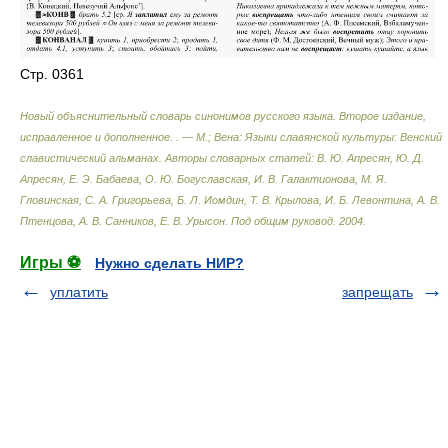
Стр. 0361
Новый объяснительный словарь синонимов русского языка. Второе издание,
исправленное и дополненное. . — М.; Вена: Языки славянской культуры: Венский
славистический альманах
.
Авторы словарных статей: В. Ю. Апресян, Ю. Д.
Апресян, Е. Э. Бабаева, О. Ю. Богуславская, И. В. Галактионова, М. Я.
Гловинская, С. А. Григорьева, Б. Л. Иомдин, Т. В. Крылова, И. Б. Левонтина, А. В.
Птенцова, А. В. Санников, Е. В. Урысон. Под общим руковод
.
2004
.
Игры ⚽
Нужно сделать НИР?
уплатить
запрещать